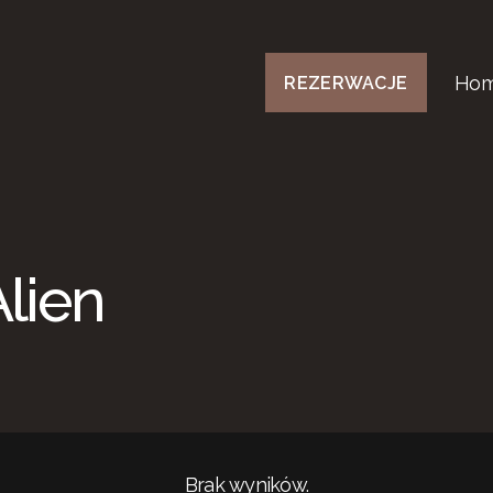
Ho
REZERWACJE
lien
Brak wyników.