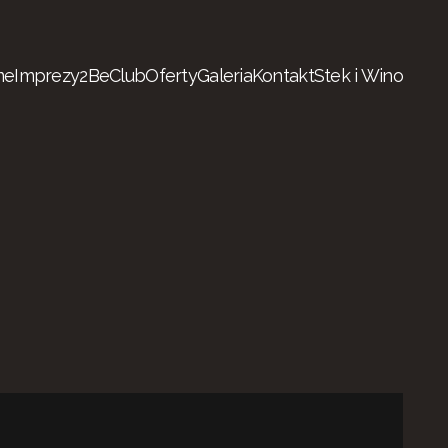
me
Imprezy
2BeClub
Oferty
Galeria
Kontakt
Stek i Wino