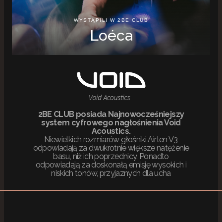
WYSTĄPILI W 2BE CLUB
Loéca
2BE CLUB posiada Najnowocześniejszy
system cyfrowego nagłośnienia Void
Acoustics.
Niewielkich rozmiarów głośniki Airten V3
odpowiadają za dwukrotnie większe natężenie
basu, niż ich poprzednicy. Ponadto
odpowiadają za doskonałą emisję wysokich i
niskich tonów, przyjaznych dla ucha