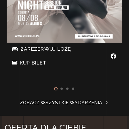
ZAREZERWUJ LOŻĘ
KUP BILET
ZOBACZ WSZYSTKIE WYDARZENIA
chevron_right
OFERTA DLA CIEBIE