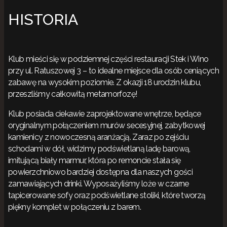
HISTORIA
Klub mieści się w podziemnej części restauracji Stek i Wino
przy ul. Ratuszowej 3 – to idealne miejsce dla osób ceniących
zabawę na wysokim poziomie. Z okazji 18 urodzin klubu,
przeszliśmy całkowitą metamorfozę!
Klub posiada ciekawie zaprojektowane wnętrze, będące
oryginalnym połączeniem murów secesyjnej, zabytkowej
kamienicy z nowoczesną aranżacją. Zaraz po zejściu
schodami w dół, widzimy podświetlaną ladę barową,
imitującą biały marmur, która po remoncie stała się
powierzchniowo bardziej dostępna dla naszych gości
zamawiających drinki. Wyposażyliśmy loże w czarne
tapicerowane sofy oraz podświetlane stoliki, które tworzą
piękny komplet w połączeniu z barem.