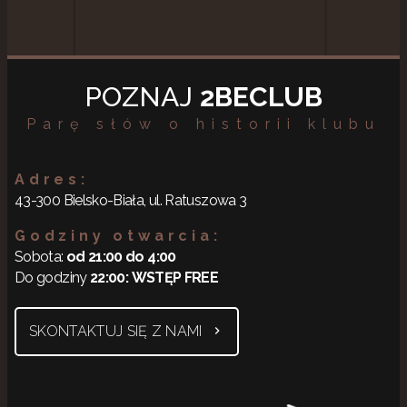
POZNAJ
2BECLUB
Parę słów o historii klubu
Adres:
43-300 Bielsko-Biała, ul. Ratuszowa 3
Godziny otwarcia:
Sobota:
od 21:00 do 4:00
Do godziny
22:00:
WSTĘP FREE
SKONTAKTUJ SIĘ Z NAMI
chevron_right