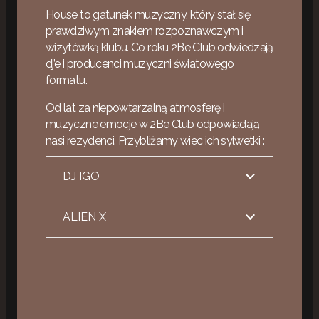
House to gatunek muzyczny, który stał się
prawdziwym znakiem rozpoznawczym i
wizytówką klubu. Co roku 2Be Club odwiedzają
dj’e i producenci muzyczni światowego
formatu.
Od lat za niepowtarzalną atmosferę i
muzyczne emocje w 2Be Club odpowiadają
nasi rezydenci. Przybliżamy wiec ich sylwetki :
DJ IGO
ALIEN X