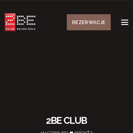
REZERWACJE
2BE CLUB
w samym ♥ miasta