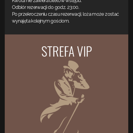
Kwota nie zawiera biletów wstępu.
Odbiór rezerwacji do godz. 23:00.
Po przekroczeniu czasu rezerwacji, loża może zostać
wynajęta kolejnym gościom.