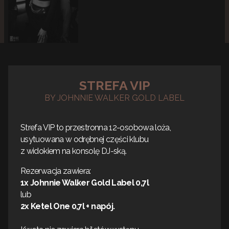
STREFA VIP
BY JOHNNIE WALKER GOLD LABEL
Strefa VIP to przestronna 12-osobowa loża,
usytuowana w odrębnej części klubu
z widokiem na konsolę DJ-ską.
Rezerwacja zawiera:
1x Johnnie Walker Gold Label 0,7l
lub
2x Ketel One 0,7l + napój.