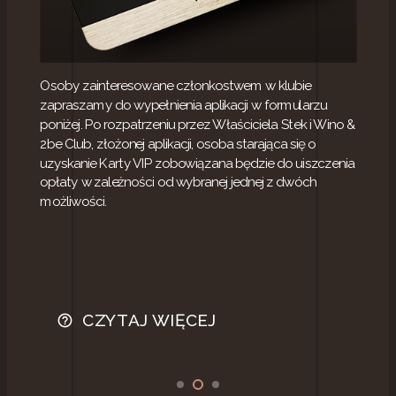
Osoby zainteresowane członkostwem w klubie
zapraszamy do wypełnienia aplikacji w formularzu
poniżej. Po rozpatrzeniu przez Właściciela Stek i Wino &
2be Club, złożonej aplikacji, osoba starająca się o
uzyskanie Karty VIP zobowiązana będzie do uiszczenia
opłaty w zależności od wybranej jednej z dwóch
możliwości.
w
CZYTAJ WIĘCEJ
help_outline