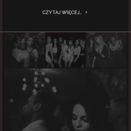
CZYTAJ WIĘCEJ…
chevron_right