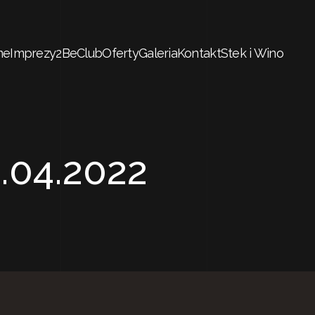
me
Imprezy
2BeClub
Oferty
Galeria
Kontakt
Stek i Wino
.04.2022