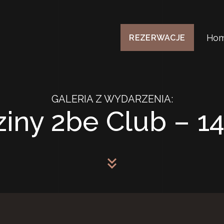
Ho
REZERWACJE
GALERIA Z WYDARZENIA:
ziny 2be Club – 14
keyboard_double_arrow_down