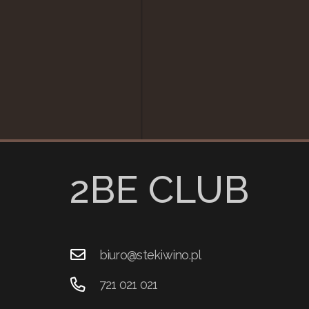
2BE CLUB
biuro@stekiwino.pl
721 021 021