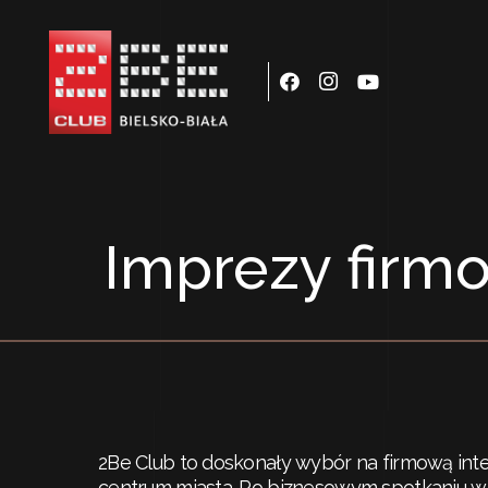
Imprezy firm
2Be Club to doskonały wybór na firmową in
centrum miasta. Po biznesowym spotkaniu w 