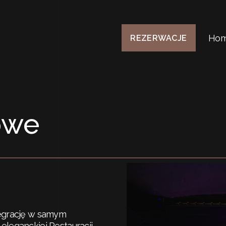
Ho
REZERWACJE
owe
tegrację w samym
eleganckiej Restauracji