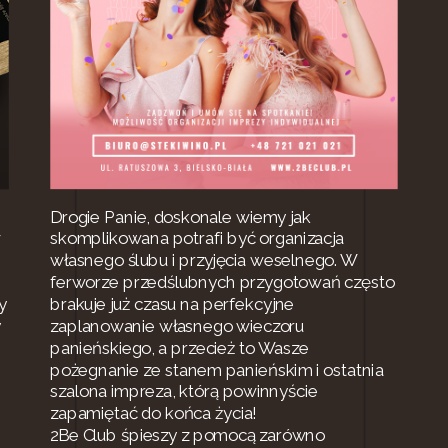
Drogie Panie, doskonale wiemy jak
w
skomplikowana potrafi być organizacja
własnego ślubu i przyjęcia weselnego. W
ferworze przedślubnych przygotowań często
y
brakuje już czasu na perfekcyjne
y
zaplanowanie własnego wieczoru
panieńskiego, a przecież to Wasze
pożegnanie ze stanem panieńskim i ostatnia
szalona impreza, którą powinnyście
zapamiętać do końca życia!
2Be Club śpieszy z pomocą zarówno