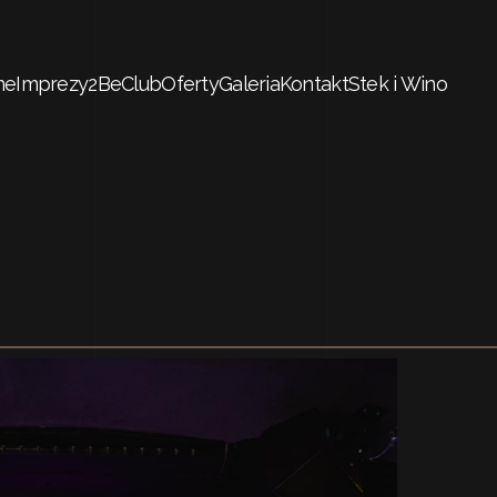
me
Imprezy
2BeClub
Oferty
Galeria
Kontakt
Stek i Wino