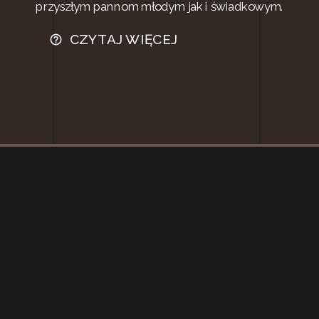
przyszłym pannom młodym jak i świadkowym.
CZYTAJ WIĘCEJ
help_outline