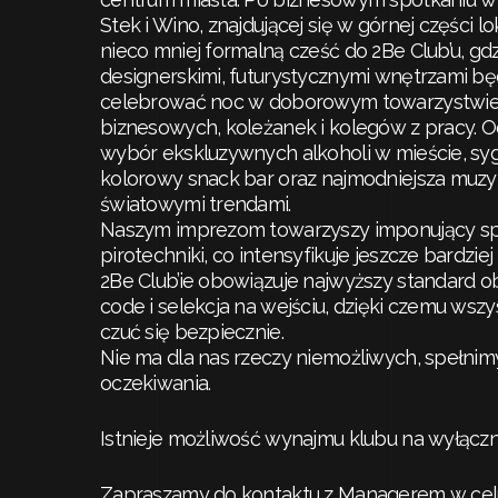
Stek i Wino, znajdującej się w górnej części l
nieco mniej formalną cześć do 2Be Club’u, gd
designerskimi, futurystycznymi wnętrzami bę
celebrować noc w doborowym towarzystwi
biznesowych, koleżanek i kolegów z pracy. O
wybór ekskluzywnych alkoholi w mieście, syg
kolorowy snack bar oraz najmodniejsza muzy
światowymi trendami.
Naszym imprezom towarzyszy imponujący spek
pirotechniki, co intensyfikuje jeszcze bardzi
2Be Club’ie obowiązuje najwyższy standard ob
code i selekcja na wejściu, dzięki czemu wsz
czuć się bezpiecznie.
Nie ma dla nas rzeczy niemożliwych, spełni
oczekiwania.
Istnieje możliwość wynajmu klubu na wyłączn
Zapraszamy do kontaktu z Managerem w ce