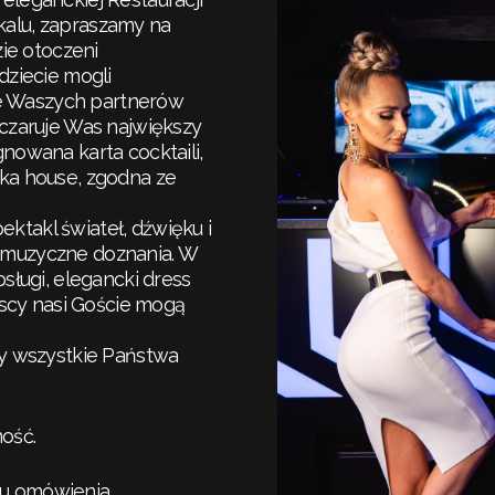
okalu, zapraszamy na
zie otoczeni
dziecie mogli
e Waszych partnerów
czaruje Was największy
nowana karta cocktaili,
ka house, zgodna ze
takl świateł, dźwięku i
ej muzyczne doznania. W
sługi, elegancki dress
yscy nasi Goście mogą
my wszystkie Państwa
ość.
lu omówienia