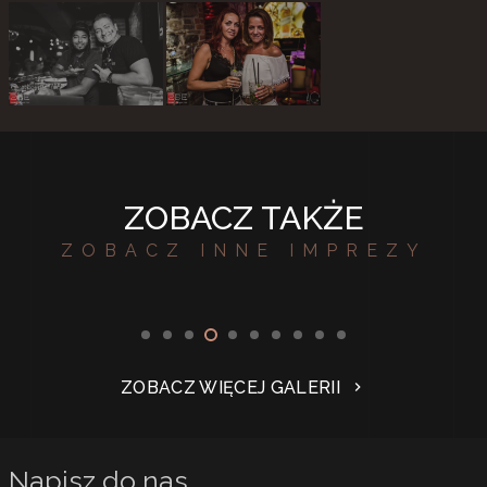
ZOBACZ TAKŻE
ZOBACZ INNE IMPREZY
14 URODZINY 2Be CLUB
ZOBACZ WIĘCEJ GALERII
chevron_right
Napisz do nas