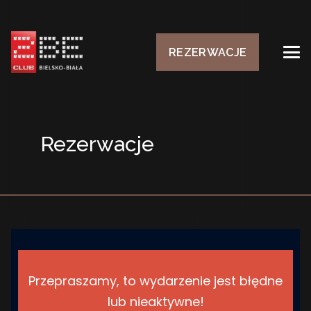
REZERWACJE
Rezerwacje
Przepraszamy, to wydarzenie jest błędne
lub nieaktywne!