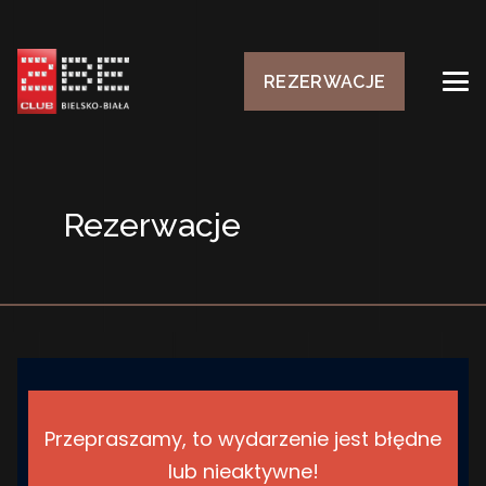
REZERWACJE
Rezerwacje
Przepraszamy, to wydarzenie jest błędne
lub nieaktywne!