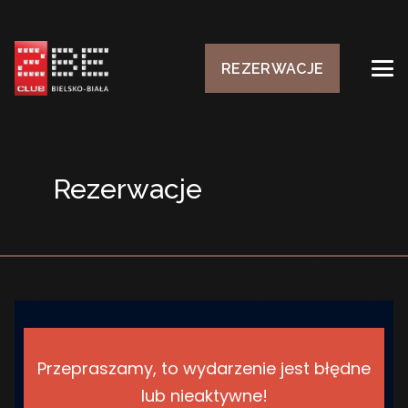
REZERWACJE
Rezerwacje
Przepraszamy, to wydarzenie jest błędne
lub nieaktywne!