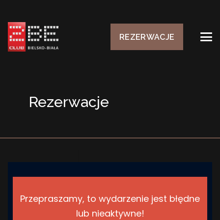
REZERWACJE
Rezerwacje
Przepraszamy, to wydarzenie jest błędne
lub nieaktywne!