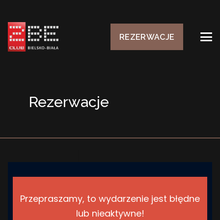
REZERWACJE
Rezerwacje
Przepraszamy, to wydarzenie jest błędne
lub nieaktywne!