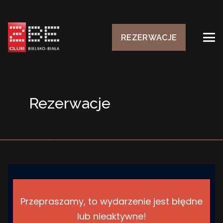
REZERWACJE
Rezerwacje
Przepraszamy, to wydarzenie jest błędne
lub nieaktywne!