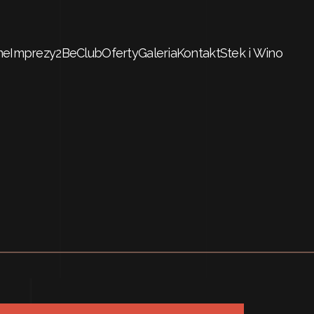
me
Imprezy
2BeClub
Oferty
Galeria
Kontakt
Stek i Wino