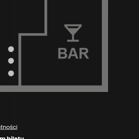
atności
m biletu