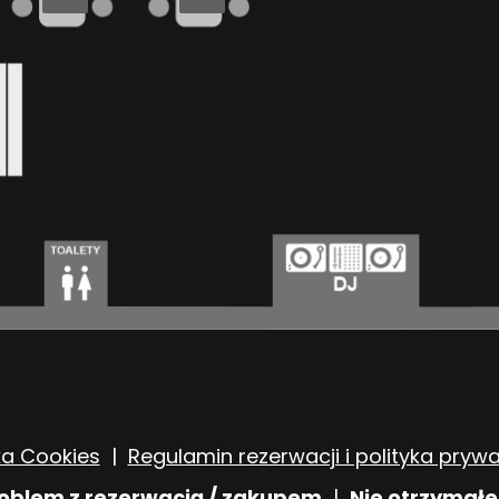
ka Cookies
|
Regulamin rezerwacji i polityka pryw
blem z rezerwacją / zakupem
|
Nie otrzymałe