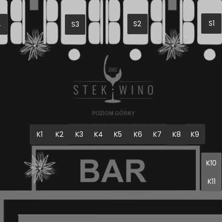
S1
S2
4
S3
K3
K4
K6
K9
K5
K7
K8
K1
K2
K10
K11