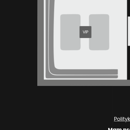
VIP
Polity
Mam pro