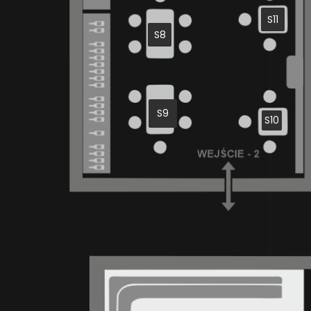
S11
S8
S9
S10