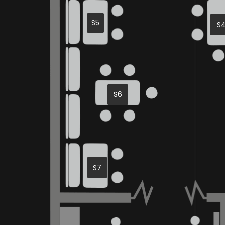
S5
S
S6
S7