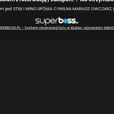
m jest STEK I WINO SPÓŁKA CYWILNA MARIUSZ OWCZARZ, DA
UPERBOSS.PL - System rezerwacji loży w klubie i sprzedaży bilet