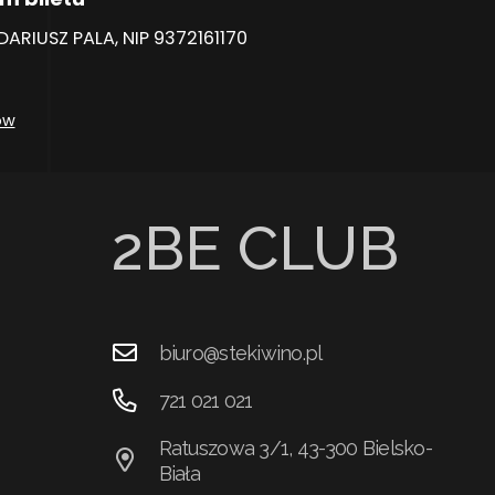
RIUSZ PALA, NIP 9372161170
ów
2BE CLUB
biuro@stekiwino.pl
721 021 021
Ratuszowa 3/1, 43-300 Bielsko-
Biała