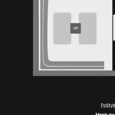
VIP
Polity
Mam pro