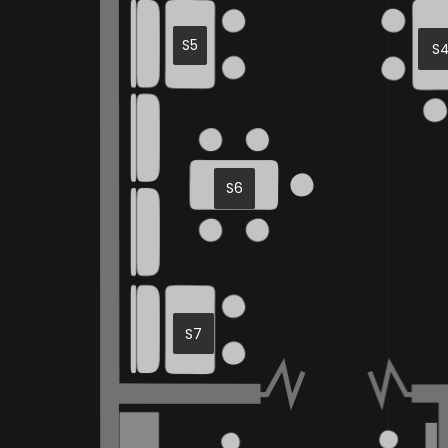
S5
S
S6
S7