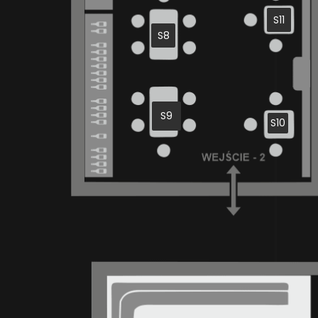
S11
S8
S9
S10