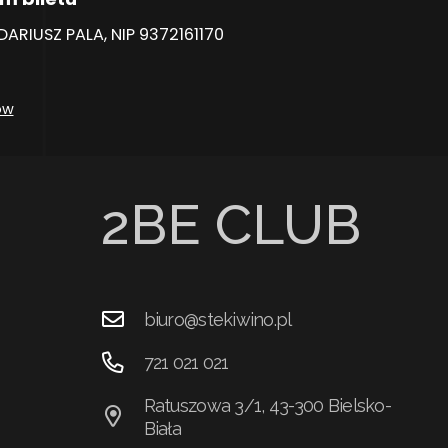
RIUSZ PALA, NIP 9372161170
ów
2BE CLUB
biuro@stekiwino.pl
721 021 021
Ratuszowa 3/1, 43-300 Bielsko-
Biała