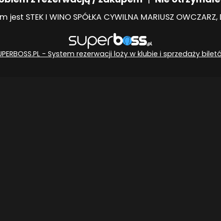
m jest STEK I WINO SPÓŁKA CYWILNA MARIUSZ OWCZARZ, DA
UPERBOSS.PL - System rezerwacji loży w klubie i sprzedaży bilet