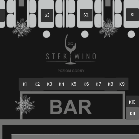
S1
S2
4
S3
K3
K4
K6
K9
K5
K7
K8
K1
K2
K10
K11