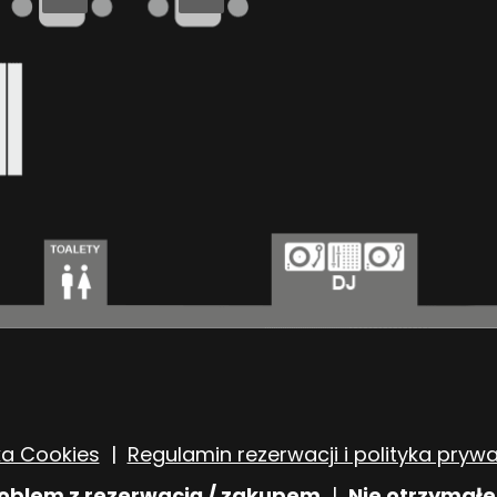
ka Cookies
|
Regulamin rezerwacji i polityka pryw
blem z rezerwacją / zakupem
|
Nie otrzymałe