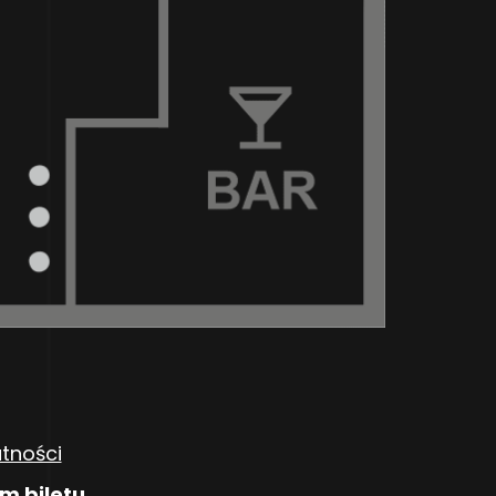
atności
m biletu