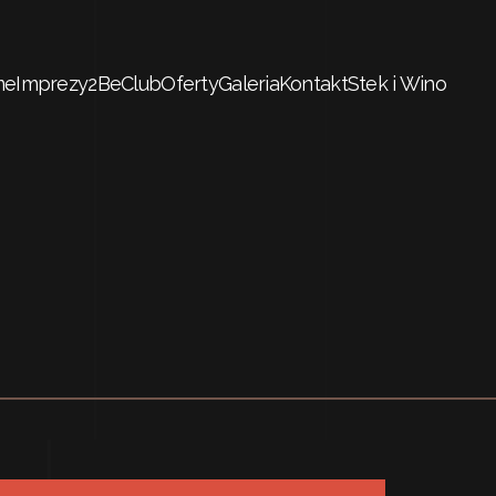
me
Imprezy
2BeClub
Oferty
Galeria
Kontakt
Stek i Wino