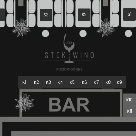
S1
S2
4
S3
K3
K4
K6
K9
K5
K7
K8
K1
K2
K10
K11