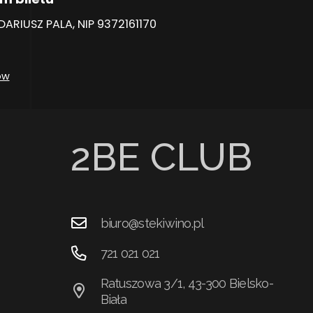
RIUSZ PALA, NIP 9372161170
ów
2BE CLUB
biuro@stekiwino.pl
721 021 021
Ratuszowa 3/1, 43-300 Bielsko-
Biała