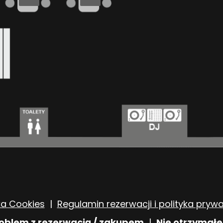
ka Cookies
|
Regulamin rezerwacji i polityka pryw
blem z rezerwacją / zakupem
|
Nie otrzymałe