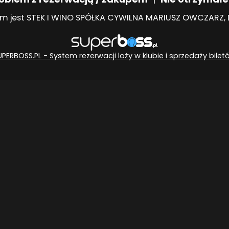
m jest STEK I WINO SPÓŁKA CYWILNA MARIUSZ OWCZARZ, DA
UPERBOSS.PL - System rezerwacji loży w klubie i sprzedaży bilet