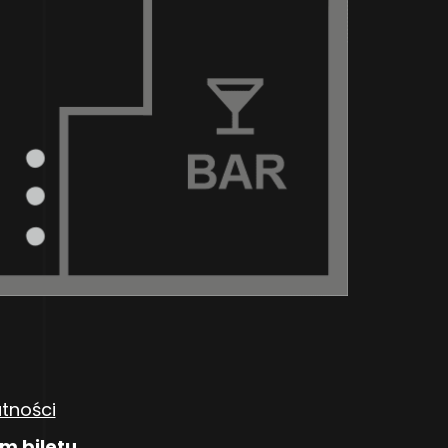
atności
m biletu