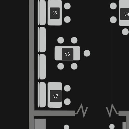
S5
S
S6
S7