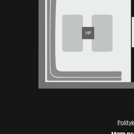
VIP
Polity
Mam pro