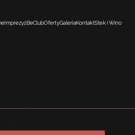
me
Imprezy
2BeClub
Oferty
Galeria
Kontakt
Stek i Wino