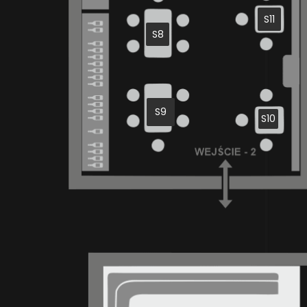
S11
S8
S9
S10